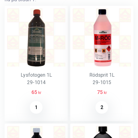
Lysfotogen 1L
Rödsprit 1L
29-1014
29-1015
65
75
kr
kr
1
2