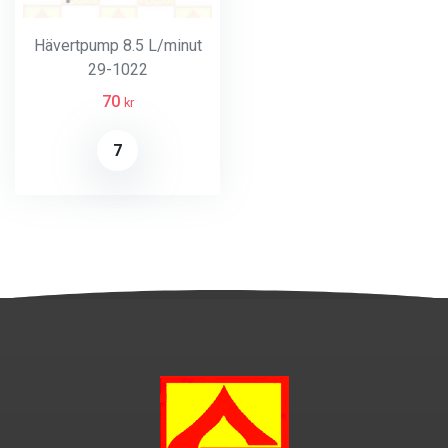
Hävertpump 8.5 L/minut
29-1022
70
kr
7