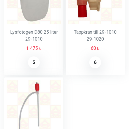
Lysfotogen D80 25 liter
Tappkran till 29-1010
29-1010
29-1020
1 475
60
kr
kr
5
6